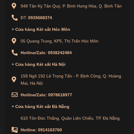
948 Tân Kỳ Tân Quý, P. Bình Hưng Hòa, Q. Bình Tân
ĐT:
0935668374
+
Cửa hàng
Két sắt Hóc Môn
05 Quang Trung, KP5, Thị Trấn Hóc Môn
Hotline/Zalo
:
0938242484
+
Cửa hàng
Két sắt Hà Nội
158 Ngõ 192 Lê Trọng Tấn - P. Định Công, Q. Hoàng
Mai, Hà Nội
Hotline/Zalo:
0978618977
+
Cửa hàng
Két sắt Đà Nẵng
610 Tôn Đức Thắng, Quận Liên Chiểu, TP. Đà Nẵng
Hotline:
0914163760