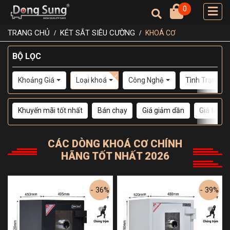
0
TRANG CHỦ
KÉT SẮT SIÊU CƯỜNG
KHOÁ CƠ
BỘ LỌC
Khoảng Giá
Loại khoá
Công Nghệ
Tình Trạng
Khuyến mãi tốt nhất
Bán chạy
Giá giảm dần
Giá tăng 
CÁC DÒNG
KHOÁ CƠ
CHÍNH
HÃNG TỐT NHẤT 2026
- 36%
- 39%