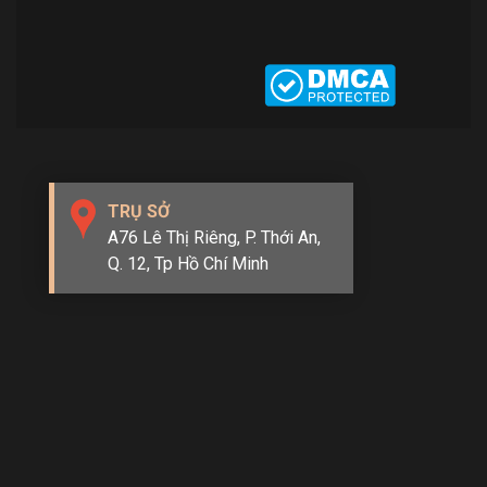
TRỤ SỞ
A76 Lê Thị Riêng, P. Thới An,
Q. 12, Tp Hồ Chí Minh