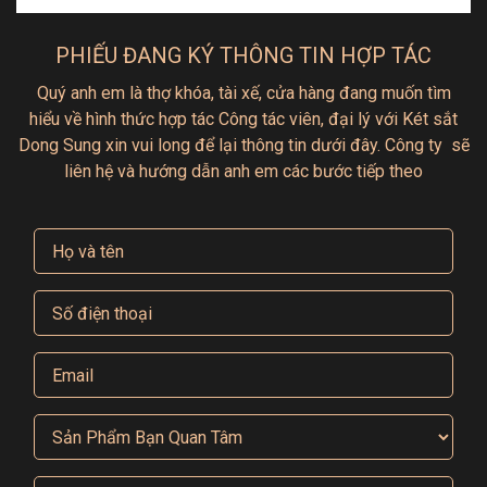
PHIẾU ĐANG KÝ THÔNG TIN HỢP TÁC
Quý anh em là thợ khóa, tài xế, cửa hàng đang muốn tìm
hiểu
về hình thức hợp tác
Công tác viên, đại lý với Két sắt
Dong Sung xin vui long để lại thông tin dưới đây.
Công ty sẽ
liên hệ và hướng dẫn anh em các bước tiếp theo
Ưu điểm két sắt gia đình Dong Sung
Đặc điểm nổi bật của két sắt gia đình Dong Sung là
khả năng chống cháy, chống cắt ( với hệ thống chốt
khóa xoay tròn 360 chạy theo khi bị cắt) và chống
đột nhập. Với khả năng chịu lửa lên đến 1200
độ và chất liệu thép nhũ sơn theo chuẩn Châu Âu -
RAL 7021. Sản phẩm đạt chứng nhận UL687,
Burglary Resistant Safes nên két sắt gia đình Dong
Sung đảm bảo tài sản của bạn không chỉ an toàn