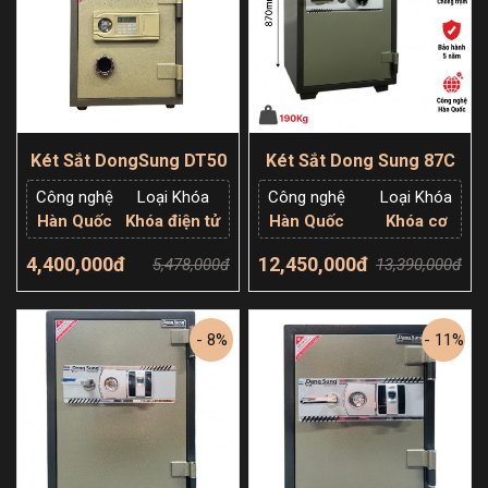
Két Sắt DongSung DT50
Két Sắt Dong Sung 87C
Công nghệ
Loại Khóa
Công nghệ
Loại Khóa
Hàn Quốc
Khóa điện tử
Hàn Quốc
Khóa cơ
4,400,000đ
12,450,000đ
5,478,000đ
13,390,000đ
Thêm giỏ hàng
Thêm giỏ hàng
- 8%
- 11%