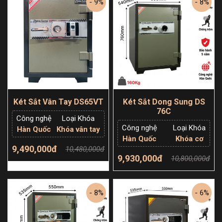
- 9%
- 8%
Két Sắt Vân Tay DS65VT
Két Sắt Dong Sung DS
76C
Công nghệ
Loại Khóa
Công nghệ
Loại Khóa
Hàn Quốc
Khóa vân tay
Hàn Quốc
Khóa cơ
9,490,000đ
10,480,000đ
9,930,000đ
10,800,000đ
Thêm giỏ hàng
Thêm giỏ hàng
- 8%
- 6%