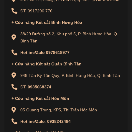
các kiểu dáng đa dạng và màu sắc tinh tế, két sắt
ĐT: 0917296 776
gia đình Dong Sung sẽ trở thành điểm nhấn đẹp
mắt trong không gian sống của bạn.
+
Cửa hàng
Két sắt Bình Hưng Hòa
Nhân sự chuyên nghiệp và bảo mật
38/29 Đường số 2, Khu phố 5, P. Bình Hưng Hòa, Q.
Bình Tân
Đội ngũ nhân viên chuyên nghiệp của chúng tôi
luôn sẵn sàng tư vấn và hỗ trợ bạn trong việc lựa
Hotline/Zalo
0978618977
chọn sản phẩm phù hợp với nhu cầu và ngân sách
+
Cửa hàng
Két sắt Quận Bình Tân
của gia đình. Chúng tôi cam kết mang đến sự thỏa
948 Tân Kỳ Tân Quý, P. Bình Hưng Hòa, Q. Bình Tân
mãn và hài lòng tuyệt đối cho khách hàng. Chúng
ĐT:
0935668374
tôi sẽ cung cấp thông tin chi tiết về các tính năng,
+
Cửa hàng
Két sắt Hóc Môn
kích thước và mức độ bảo vệ của từng sản phẩm để
bạn có thể lựa chọn một cách thông minh và đáng
05 Quang Trung, KP5, Thị Trấn Hóc Môn
tin cậy.
Hotline/Zalo
:
0938242484