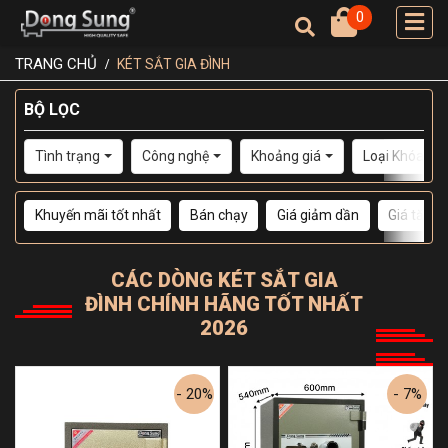
0
TRANG CHỦ
KÉT SẮT GIA ĐÌNH
BỘ LỌC
Tình trạng
Công nghệ
Khoảng giá
Loại Khóa
Khuyến mãi tốt nhất
Bán chạy
Giá giảm dần
Giá tăng 
CÁC DÒNG
KÉT SẮT GIA
ĐÌNH
CHÍNH HÃNG TỐT NHẤT
2026
- 20%
- 7%