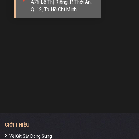
nào. Dưới đây là những chia sẻ quan trọng bạn cần
A76 Lê Thị Riêng, P. Thới An,
Q. 12, Tp Hồ Chí Minh
quan tâm, để giúp bạn đưa ra quyết định chính xác
cho lựa chọn của mình.
1. Kích thước và sức chứa
Xác định kích thước phù hợp cho két sắt gia đình
dựa trên nhu cầu lưu trữ của bạn. Hãy xem xét số
lượng và kích thước của các tài sản quan trọng mà
bạn muốn đặt trong két sắt.
2. Mức độ bảo vệ
Đánh giá mức độ bảo vệ mà két sắt cung cấp. Điều
này bao gồm khả năng chống cháy, chống nước, và
chống đột nhập. Hãy chắc chắn rằng két sắt có khả
năng chịu lửa, chống ẩm và được trang bị các hệ
thống khóa an toàn.
GIỚI THIỆU
3. Chất liệu
Về Két Sắt Dong Sung