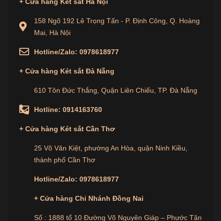
+
Cửa hàng
Két sắt Hà Nội
158 Ngõ 192 Lê Trọng Tấn - P. Định Công, Q. Hoàng
Mai, Hà Nội
Hotline/Zalo:
0978618977
+
Cửa hàng
Két sắt Đà Nẵng
610 Tôn Đức Thắng, Quận Liên Chiểu, TP. Đà Nẵng
Hotline:
0914163760
Cam kết từ Két sắt Dong Sung
+
Cửa hàng
Két sắt Cần Thơ
Dong Sung không chỉ là một thương hiệu két sắt,
mà còn là đối tác đáng tin cậy của gia đình bạn.
25 Võ Văn Kiệt, phường An Hòa, quận Ninh Kiều,
thành phố Cần Thơ
Chúng tôi cam kết mang đến dịch vụ hậu mãi tốt
nhất và đảm bảo rằng mọi yêu cầu và thắc mắc của
Hotline/Zalo:
0978618977
bạn sẽ được giải quyết một cách nhanh chóng và
+ Cửa hàng Chi Nhánh Đồng Nai
hiệu quả.
Số : 1888 tổ 10 Đường Võ Nguyên Giáp – Phước Tân