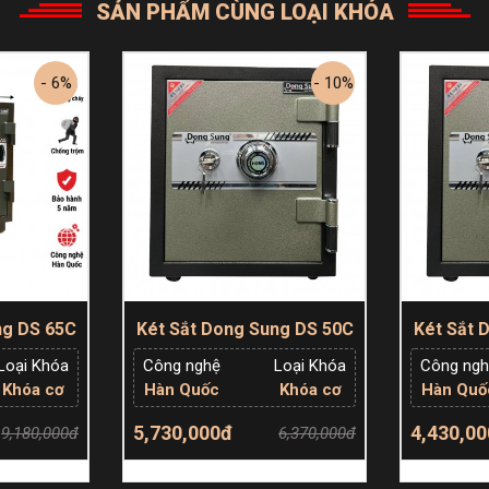
SẢN PHẨM CÙNG LOẠI KHÓA
- 6%
- 10%
ng DS 65C
Két Sắt Dong Sung DS 50C
Két Sắt 
Loại Khóa
Công nghệ
Loại Khóa
Công ng
Khóa cơ
Hàn Quốc
Khóa cơ
Hàn Quố
ung DS1600C
5,730,000đ
4,430,0
9,180,000đ
6,370,000đ
 hàng
Thêm giỏ hàng
Th
ết Hợp Bê Tông Chống Cháy