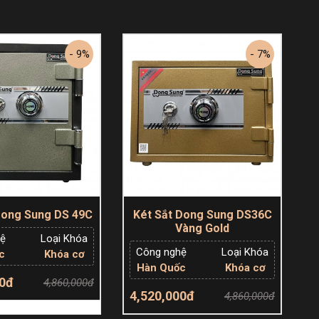
- 9%
- 7%
Dong Sung DS 49C
Két Sắt Dong Sung DS36C
Vàng Gold
hệ
Loại Khóa
Công nghệ
Loại Khóa
c
Khóa cơ
Hàn Quốc
Khóa cơ
00đ
4,860,000đ
4,520,000đ
4,860,000đ
êm giỏ hàng
Thêm giỏ hàng