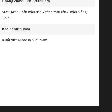
Chống cháy:
Đến
1200°F
/2h
Màu sơn:
Thân màu đen - cánh màu rêu
/ màu Vàng
Gold
Bảo hành
: 5 năm
Xuất xứ:
Made in Viet Nam