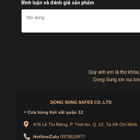
Bình luận và đánh giá sản phẩm
4. Dung Tích Lớn – Không Gian Lưu Trữ Rộng R
Với dung tích lên đến
532,5 lít
, Két Sắt Dong Sung
cho những nhu cầu lưu trữ tài liệu lớn, tiền bạc, tran
Két sắt còn được thiết kế với 1 ngăn kệ tiện dụng g
khi cần.
5. Thiết Kế Hiện Đại, Sang Trọng
Quý anh em là thợ khóa,
Két sắt Dong Sung DS1600C có
màu xám đậm (RA
Dong Sung xin vui lon
chắc chắn và sang trọng, sản phẩm này dễ dàng phù
Không chỉ giúp bảo vệ tài sản, chiếc két sắt này còn 
không gian sử dụng.
DONG SUNG SAFES CO.,LTD
+ Cửa hàng Két sắt quận 12
A76 Lê Thị Riêng, P. Thới An, Q. 12, Tp Hồ Chí Minh
Hotline/Zalo
0978618977