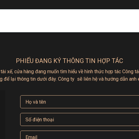
ãi
 DS1600C cung cấp không gian lưu trữ rộng rãi, phù hợp
g sức hay các vật dụng quý giá khác.
iúp sắp xếp tài sản một cách khoa học và dễ dàng tìm kiếm
PHIẾU ĐANG KÝ THÔNG TIN HỢP TÁC
 tài xế, cửa hàng đang muốn tìm hiểu
về hình thức hợp tác
Công tác
L 7021)
, mang đến vẻ đẹp tinh tế và hiện đại. Với thiết kế
g để lại thông tin dưới đây.
Công ty sẽ liên hệ và hướng dẫn anh 
 hợp với bất kỳ không gian văn phòng hay gia đình nào.
là một phần trang trí nội thất, nâng cao giá trị thẩm mỹ cho