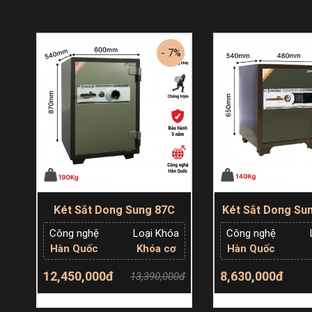
- 7%
Két Sắt Dong Sung 87C
Két Sắt Dong Su
Công nghệ
Loại Khóa
Công nghệ
Hàn Quốc
Khóa cơ
Hàn Quốc
Tính Năng Nổi Bật Của Két Sắt Dong S
12,450,000đ
8,630,000đ
13,390,000đ
Thêm giỏ hàng
Thêm giỏ
1. Chất Liệu Cao Cấp – Thép Chất Lượng Cao K