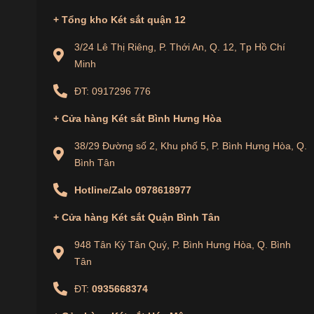
+ Tổng kho Két sắt quận 12
3/24 Lê Thị Riêng, P. Thới An, Q. 12, Tp Hồ Chí
Minh
ĐT: 0917296 776
+
Cửa hàng
Két sắt Bình Hưng Hòa
38/29 Đường số 2, Khu phố 5, P. Bình Hưng Hòa, Q.
Bình Tân
Hotline/Zalo
0978618977
+
Cửa hàng
Két sắt Quận Bình Tân
948 Tân Kỳ Tân Quý, P. Bình Hưng Hòa, Q. Bình
Tân
Lý Do Nên Mua Két Sắt Dong Sung DS1
ĐT:
0935668374
1. Sản Phẩm Chất Lượng Cao