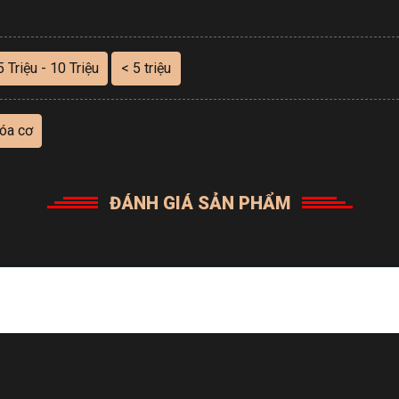
5 Triệu - 10 Triệu
< 5 triệu
óa cơ
dụng và tiện lợi, thiết kế thông minh với nhiều ngăn đựng,
ĐÁNH GIÁ SẢN PHẨM
khi cần thiết.
 và hiện đại, phù hợp với mọi không gian văn phòng hoặc gia
 tránh những trường hợp xấu.