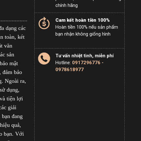
chính hãng
Cam kết hoàn tiền 100%
Hoàn tiền 100% nếu sản phẩm
đa dạng các
bạn nhận không giống hình
an toàn, két
ắt văn
Các sản
Tư vấn nhiệt tình, miễn phí
Hotline:
0917296776 -
 bảo mật
0978618977
y, đảm bảo
g. Ngoài ra,
 sử dụng,
à tiện lợi
các giải
 bạn đang
 hiệu quả,
ho bạn. Với