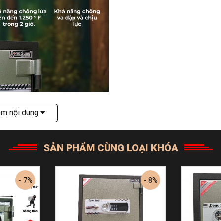
êm nội dung
SẢN PHẨM CÙNG LOẠI KHÓA
- 7%
- 8%