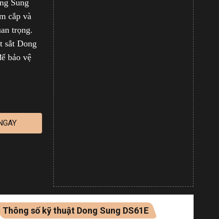
ong Sung
ộm cắp và
uan trọng.
ét sắt Dong
để bảo vệ
NGAY
Thông số kỹ thuật Dong Sung DS61E