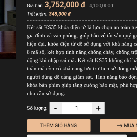
3,752,000 đ
Giá bán:
4,100,000đ
Tiết kiệm:
348,000 đ
Két sắt KS35 khóa điện tử là lựa chọn an toàn tu
gia đình và văn phòng, giúp bảo vệ tài sản quý gi
hiện đại, khóa điện tử dễ sử dụng với khả năng cà
8 mã số, kết hợp tính năng chống cháy, chống tr
động khi nhập sai mã. Két sắt KS35 không chỉ b
toàn mà còn có khả năng lưu trữ lịch sử đóng mở
người dùng dễ dàng giám sát. Tính năng báo độn
khóa bàn phím giúp tăng cường bảo mật, phù hợ
nhu cầu sử dụng.
-
+
Số lượng:
MUA 
THÊM GIỎ HÀNG