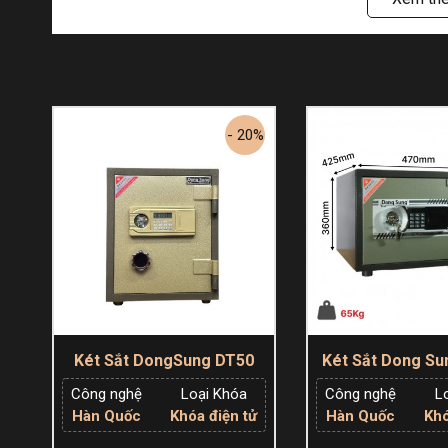
- 20%
Két Sắt DongSung DT50
Két Sắt Dong Su
Tại sao nên chọn Két Sắt KS35 Khóa Đi
Công nghệ
Loại Khóa
Công nghệ
L
Hàn Quốc
Khóa điện tử
Hàn Quốc
Khó
Két sắt KS35
không chỉ sở hữu khóa điện tử tiện dụ