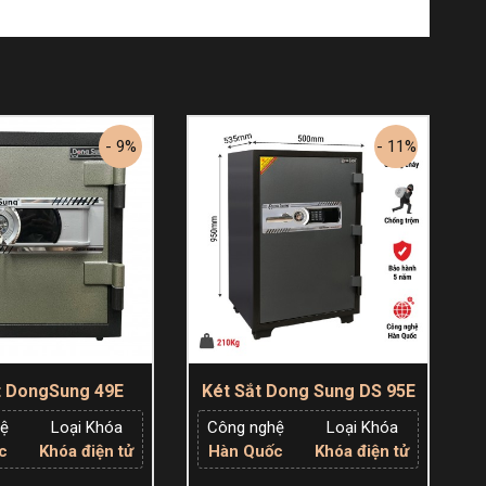
- 9%
- 11%
t DongSung 49E
Két Sắt Dong Sung DS 95E
hệ
Loại Khóa
Công nghệ
Loại Khóa
c
Khóa điện tử
Hàn Quốc
Khóa điện tử