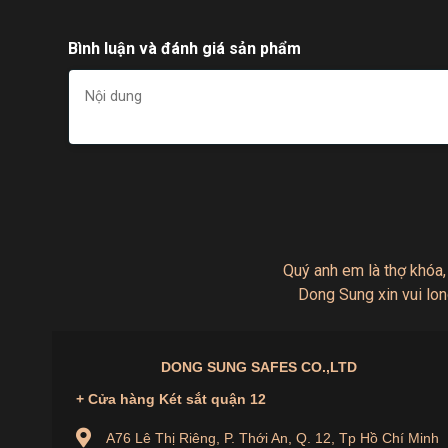
Bình luận và đánh giá sản phẩm
Quý anh em là thợ khóa,
Dong Sung xin vui lon
Chức Năng Chống Cháy và Chống Trộm Đảm Bảo
Một trong những yếu tố quan trọng khi lựa chọn két
DONG SUNG SAFES CO.,LTD
KS35 được thiết kế với các lớp thép bền chắc và lớ
+ Cửa hàng Két sắt quận 12
bảo vệ tài sản của bạn trong những tình huống khẩn c
A76 Lê Thị Riêng, P. Thới An, Q. 12, Tp Hồ Chí Minh