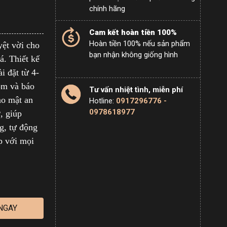
chính hãng
Cam kết hoàn tiền 100%
Hoàn tiền 100% nếu sản phẩm
yệt vời cho
bạn nhận không giống hình
á. Thiết kế
i đặt từ 4-
ộm và báo
Tư vấn nhiệt tình, miễn phí
ảo mật an
Hotline:
0917296776 -
0978618977
, giúp
g, tự động
p với mọi
NGAY