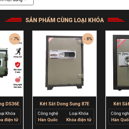
SẢN PHẨM CÙNG LOẠI KHÓA
- 7%
- 8%
ng DS36E
Két Sắt Dong Sung 87E
Két Sắ
ện Tử?
oại Khóa
Công nghệ
Loại Khóa
Công ng
a điện tử
Hàn Quốc
Khóa điện tử
Hàn Quố
ng mà còn được trang bị các tính năng bảo mật vượt trội.