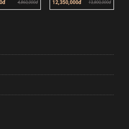
00đ
12,350,000đ
4,860,000đ
13,800,000đ
êm giỏ hàng
Thêm giỏ hàng