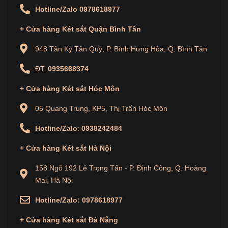
Hotline/Zalo
0978618977
4.2. Chính Sách Bảo Hành Tận Tâm
+
Cửa hàng
Két sắt Quận Bình Tân
Bảo hành lên đến 24 tháng cho sản phẩm, hỗ trợ
sửa chữa và thay thế linh kiện trong thời gian
948 Tân Kỳ Tân Quý, P. Bình Hưng Hòa, Q. Bình Tân
bảo hành.
ĐT:
0935668374
Dịch vụ tư vấn và hỗ trợ khách hàng tận tình,
+
Cửa hàng
Két sắt Hóc Môn
luôn sẵn sàng giải đáp mọi thắc mắc.
05 Quang Trung, KP5, Thị Trấn Hóc Môn
4.3. Giá Cả Hợp Lý Và Ưu Đãi
Hotline/Zalo
:
0938242484
Giá bán hợp lý
, cạnh tranh trên thị trường với
+
Cửa hàng
Két sắt Hà Nội
nhiều ưu đãi đặc biệt khi mua online tại
DongSungSafes.com
.
158 Ngõ 192 Lê Trọng Tấn - P. Định Công, Q. Hoàng
Mai, Hà Nội
Miễn phí giao hàng và lắp đặt tận nơi trên toàn
Hotline/Zalo:
0978618977
quốc.
+
Cửa hàng
Két sắt Đà Nẵng