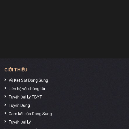
thiết kế nhỏ gọn và độ bền vượt trội, sản phẩm này
giúp bảo vệ tài sản của bạn một cách an toàn và tiện
lợi. Đặt mua ngay tại
DongSungSafes.com
để nhận
nhiều ưu đãi và dịch vụ chuyên nghiệp!
Dong Sung – Giải Pháp Bảo Mật Tốt Nhất Cho
Bạn.
GIỚI THIỆU
Về Két Sắt Dong Sung
Liên hệ với chúng tôi
Tuyển Đại Lý TBYT
Tuyển Dụng
Cam kết của Dong Sung
Tuyển Đại Lý