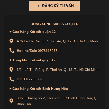
ĐĂNG KÝ TƯ VẤN
3.3. Văn Phòng Và Doanh Nghiệp
Sản phẩm này cũng có thể được sử dụng trong các
văn phòng hoặc doanh nghiệp để bảo mật các tài liệu
DONG SUNG SAFES CO.,LTD
quan trọng, hợp đồng, và các tài sản có giá trị khác.
+ Cửa hàng Két sắt quận 12
Lợi Ích Khi Mua Két Sắt DS-220 Tại
A76 Lê Thị Riêng, P. Thới An, Q. 12, Tp Hồ Chí Minh
DongSungSafes.com
Hotline/Zalo
0978618977
4.1. Chính Hãng, Chất Lượng Cao
+ Tổng kho Két sắt quận 12
Dong Sung
là thương hiệu két sắt uy tín, cam
3/24 Lê Thị Riêng, P. Thới An, Q. 12, Tp Hồ Chí Minh
kết cung cấp sản phẩm chính hãng và chất lượng
ĐT: 0917296 776
vượt trội.
+
Cửa hàng
Két sắt Bình Hưng Hòa
Sản phẩm được kiểm tra kỹ lưỡng trước khi
giao đến tay khách hàng, đảm bảo độ bền và an
38/29 Đường số 2, Khu phố 5, P. Bình Hưng Hòa, Q.
Bình Tân
toàn cao.