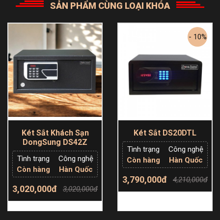
SẢN PHẨM CÙNG LOẠI KHÓA
- 10%
Tính Năng Nổi Bật Của Két Sắt DS-220
Két Sắt Khách Sạn
Két Sắt DS20DTL
2.1. Hệ Thống Khóa Điện Tử An Toàn
DongSung DS42Z
Tình trạng
Công nghệ
Tình trạng
Công nghệ
Còn hàng
Hàn Quốc
Két sắt DS-220 được trang bị
khóa điện tử
hiện
Còn hàng
Hàn Quốc
đại với mã PIN 4-8 ký tự, cho phép người dùng
3,790,000đ
4,210,000đ
3,020,000đ
cài đặt và thay đổi mã số dễ dàng.
3,020,000đ
Thêm giỏ hàng
Thêm giỏ hàng
Chế độ báo động
tự động khi nhập sai mã quá