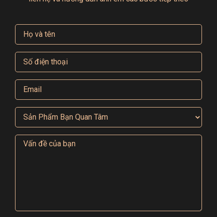
Ứng Dụng Của Két Sắt DS-220
3.1. Khách Sạn Và Resort
Két sắt DS-220 là một lựa chọn hoàn hảo cho khách
sạn, giúp bảo vệ tài sản của khách hàng như tiền bạc,
trang sức, giấy tờ quan trọng trong suốt thời gian lưu
trú. Với thiết kế nhỏ gọn, DS-220 dễ dàng lắp đặt ở
các không gian nhỏ hẹp của phòng khách sạn.
3.2. Sử Dụng Trong Gia Đình
Két sắt DS-220 cũng rất phù hợp để sử dụng tại gia
đình, bảo vệ các vật dụng có giá trị như tiền mặt,
vàng bạc, giấy tờ quan trọng, đảm bảo an toàn cho tài
sản của bạn.