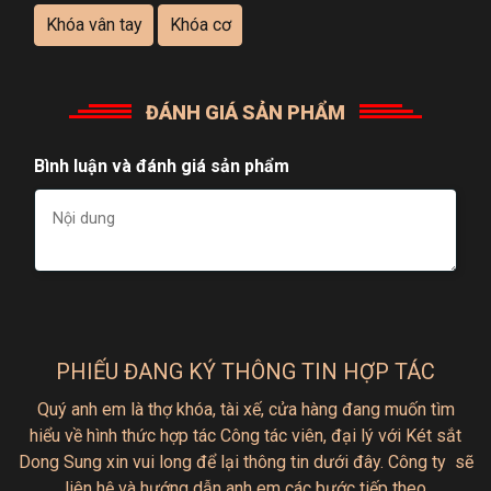
2.4. Tiện Lợi Và Dễ Sử Dụng
Khóa vân tay
Khóa cơ
Màn hình LED hiển thị rõ ràng các thao tác,
giúp người dùng dễ dàng sử dụng ngay lần đầu
ĐÁNH GIÁ SẢN PHẨM
tiên.
Thay pin nhanh chóng mà không cần tháo rời
Bình luận và đánh giá sản phẩm
các bộ phận của két.
PHIẾU ĐANG KÝ THÔNG TIN HỢP TÁC
Quý anh em là thợ khóa, tài xế, cửa hàng đang muốn tìm
hiểu
về hình thức hợp tác
Công tác viên, đại lý với Két sắt
Dong Sung xin vui long để lại thông tin dưới đây.
Công ty sẽ
liên hệ và hướng dẫn anh em các bước tiếp theo