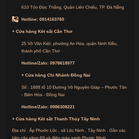
HƯỚNG DẪN SỬ DỤNG Két
610 Tôn Đức Thắng, Quận Liên Chiểu, TP. Đà Nẵng
sắt khách sạn Dong Sung DS-
220
Hotline:
0914163760
+
Cửa hàng
Két sắt Cần Thơ
5.1. Cài Đặt Mã PIN Mới
25 Võ Văn Kiệt, phường An Hòa, quận Ninh Kiều,
thành phố Cần Thơ
Mở cửa két và nhấn nút Reset bên trong.
Hotline/Zalo:
0978618977
Nhập mã PIN mới (4-8 ký tự) và nhấn “Enter”
để xác nhận mã PIN.
+ Cửa hàng Chi Nhánh Đồng Nai
5.2. Mở Két Sắt
Số : 1888 tổ 10 Đường Võ Nguyên Giáp – Phước Tân
- Biên Hòa - Đồng Nai
Nhập mã PIN đã cài đặt và nhấn “Enter” để mở
két.
Hotline/Zalo:
0986308221
+
Cửa hàng
Két sắt Thanh Thủy Tây Ninh
Trong trường hợp quên mã PIN, sử dụng chìa
khóa cơ để mở két.
Địa chỉ : Ấp Phước Lộc , xã Lộc Ninh , Tây Ninh . Gần xác
bên cây xăng 69 và điện máy xanh Phước Minh