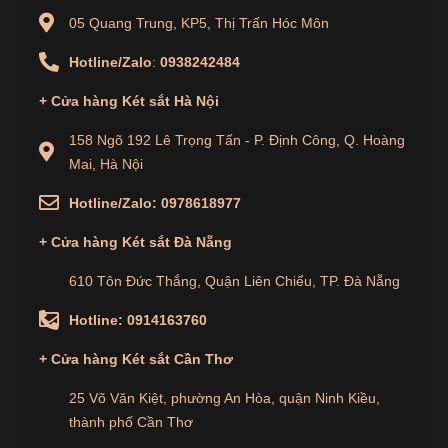
05 Quang Trung, KP5, Thị Trấn Hóc Môn
Hotline/Zalo
:
0938242484
+
Cửa hàng
Két sắt Hà Nội
158 Ngõ 192 Lê Trọng Tấn - P. Định Công, Q. Hoàng
Mai, Hà Nội
Hotline/Zalo:
0978618977
+
Cửa hàng
Két sắt Đà Nẵng
610 Tôn Đức Thắng, Quận Liên Chiểu, TP. Đà Nẵng
Hotline:
0914163760
+
Cửa hàng
Két sắt Cần Thơ
25 Võ Văn Kiệt, phường An Hòa, quận Ninh Kiều,
thành phố Cần Thơ