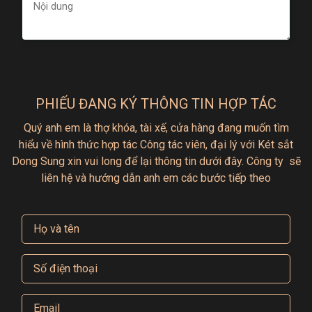
bền cao và dễ sử dụng. Với nhiều tùy chọn khóa và
tính năng đáp ứng nhu cầu của khách hàng, sản
phẩm trở nên đơn giản và dễ sử dụng cho người
dùng.
Phụ kiện đi kèm theo sản phẩm:
PHIẾU ĐANG KÝ THÔNG TIN HỢP TÁC
- 02 khóa chìa khóa chính(chìa nhíp)
Quý anh em là thợ khóa, tài xế, cửa hàng đang muốn tìm
- 02 khóa học trong
hiểu
về hình thức hợp tác
Công tác viên, đại lý với Két sắt
- 01 chìa đổi mã
Dong Sung xin vui long để lại thông tin dưới đây.
Công ty sẽ
liên hệ và hướng dẫn anh em các bước tiếp theo
- 01 khóa định vị
- 01 phiếu hướng dẫn sử dụng
- 01 phiếu bảo hành thân két và ổ khóa cơ 5 năm
Cam kết của doanh nghiệp với khách hàng:
- Giao hàng và bảo hành tận nơi trong phạm vi toàn
quốc.