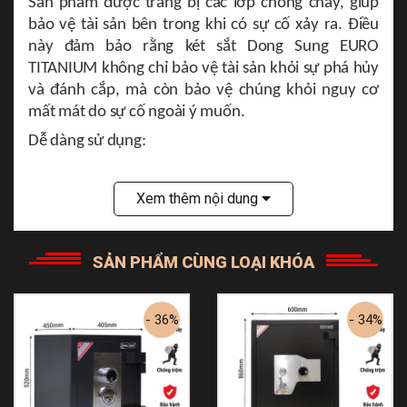
Sản phẩm được trang bị các lớp chống cháy, giúp
bảo vệ tài sản bên trong khi có sự cố xảy ra. Điều
này đảm bảo rằng két sắt Dong Sung EURO
TITANIUM không chỉ bảo vệ tài sản khỏi sự phá hủy
và đánh cắp, mà còn bảo vệ chúng khỏi nguy cơ
mất mát do sự cố ngoài ý muốn.
Dễ dàng sử dụng:
Két sắt Euro Titanium được thiết kế với các tính
năng dễ sử dụng và tiện lợi, giúp bạn truy cập
Xem thêm nội dung
nhanh chóng đến tài sản bên trong khi cần thiết.
Chất liệu cao cấp:
SẢN PHẨM CÙNG LOẠI KHÓA
Két sắt Euro Titanium được chế tạo từ thép không gỉ
chống phá hoại, chống cháy. Với đặc tính bền chắc,
độ cứng cao, két sắt Euro Titanium đảm bảo sự an
- 36%
- 34%
toàn và bảo vệ tài sản bên trong khỏi bị phá hủy
hoặc đánh cắp.
Thiết kế chắc chắn: