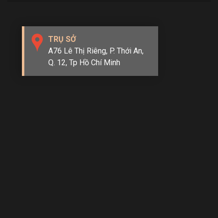
TRỤ SỞ
A76 Lê Thị Riêng, P. Thới An,
Q. 12, Tp Hồ Chí Minh