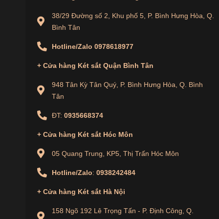
38/29 Đường số 2, Khu phố 5, P. Bình Hưng Hòa, Q.
Bình Tân
Hotline/Zalo
0978618977
+
Cửa hàng
Két sắt Quận Bình Tân
948 Tân Kỳ Tân Quý, P. Bình Hưng Hòa, Q. Bình
Tân
ĐT:
0935668374
+
Cửa hàng
Két sắt Hóc Môn
05 Quang Trung, KP5, Thị Trấn Hóc Môn
Hotline/Zalo
:
0938242484
+
Cửa hàng
Két sắt Hà Nội
158 Ngõ 192 Lê Trọng Tấn - P. Định Công, Q.