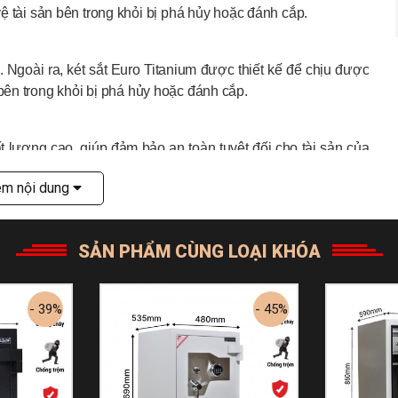
ệ tài sản bên trong khỏi bị phá hủy hoặc đánh cắp.
Ngoài ra, két sắt Euro Titanium được thiết kế để chịu được
ên trong khỏi bị phá hủy hoặc đánh cắp.
t lượng cao, giúp đảm bảo an toàn tuyệt đối cho tài sản của
êm nội dung
ium còn được thiết kế với kiểu dáng tinh tế và hiện đại, phù
SẢN PHẨM CÙNG LOẠI KHÓA
siêu cường EURO TITANIUM 62E
- 39%
- 45%
nhiệt lên đến 1000 độ C trong thời gian 120 phút, két sắt
a hoạn. Điều này đặc biệt quan trọng khi số lượng tai nạn
t Dong Sung EURO TITANIUM được trang bị hệ thống khóa an