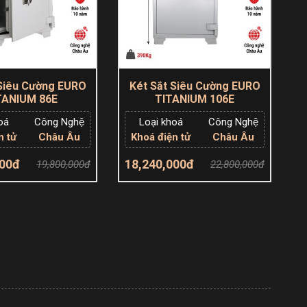
 Siêu Cường EURO
Két Sắt Siêu Cường EURO
TANIUM 86E
TITANIUM 106E
oá
Công Nghệ
Loại khoá
Công Nghệ
n tử
Châu Âu
Khoá điện tử
Châu Âu
000đ
18,240,000đ
19,800,000đ
22,800,000đ
êm giỏ hàng
Thêm giỏ hàng