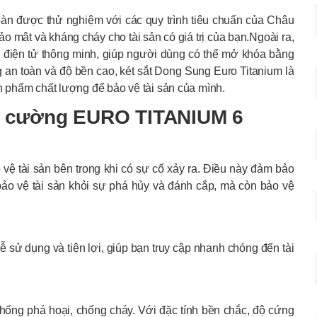
toàn được thử nghiệm với các quy trình tiêu chuẩn của Châu
ảo mật và kháng cháy cho tài sản có giá trị của bạn.Ngoài ra,
a điện tử thông minh, giúp người dùng có thể mở khóa bằng
ng an toàn và độ bền cao, két sắt Dong Sung Euro Titanium là
 phẩm chất lượng để bảo vệ tài sản của mình.
siêu cường EURO TITANIUM 6
ệ tài sản bên trong khi có sự cố xảy ra. Điều này đảm bảo
o vệ tài sản khỏi sự phá hủy và đánh cắp, mà còn bảo vệ
dễ sử dụng và tiện lợi, giúp bạn truy cập nhanh chóng đến tài
chống phá hoại, chống cháy. Với đặc tính bền chắc, độ cứng