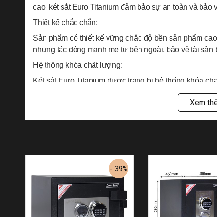
cao, két sắt Euro Titanium đảm bảo sự an toàn và bảo v
Thiết kế chắc chắn:
Sản phẩm có thiết kế vững chắc độ bền sản phẩm cao. 
những tác động mạnh mẽ từ bên ngoài, bảo vệ tài sản b
Hệ thống khóa chất lượng:
Két sắt Euro Titanium được trang bị hệ thống khóa chấ
bạn.
Xem th
Thiết kế tinh tế:
Ngoài tính năng an toàn và bảo mật, két sắt Euro Titan
hợp với mọi không gian văn phòng hoặc gia đình.
Tại sao nên mua két sắt 
- 39%
Sản phẩm có khả năng chống cháy. Với khả năng chịu 
Dong Sung EURO TITANIUM giúp bảo vệ tài sản khỏi hỏ
cháy xảy ra ngày càng tăng.
Sản phẩm có tính năng bảo vệ tài sản tối đa. Két sắ