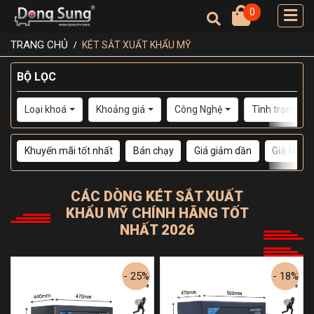
0
TRANG CHỦ
KÉT SẮT XUẤT KHẨU MỸ
BỘ LỌC
Loại khoá
Khoảng giá
Công Nghệ
Tình trạng
Khuyến mãi tốt nhất
Bán chạy
Giá giảm dần
Giá tăng 
CÁC DÒNG
KÉT SẮT XUẤT
KHẨU MỸ
CHÍNH HÃNG TỐT
NHẤT 2026
- 25%
- 18%