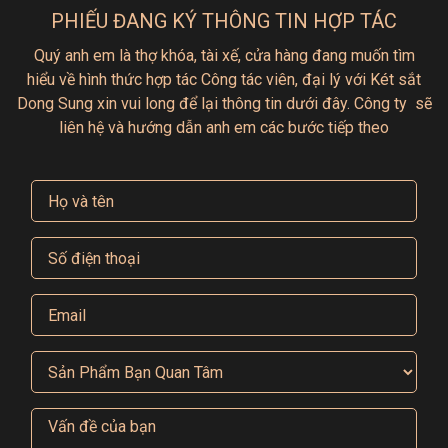
Các két sắt xuất khẩu Mỹ của DongSung có thiết kế
PHIẾU ĐANG KÝ THÔNG TIN HỢP TÁC
hiện đại, tinh tế và chắc chắn. Chất liệu cao cấp và
Quý anh em là thợ khóa, tài xế, cửa hàng đang muốn tìm
cấu trúc vững chắc giúp bảo vệ tài sản của bạn khỏi
hiểu
về hình thức hợp tác
Công tác viên, đại lý với Két sắt
các nguy cơ như trộm cắp, cháy nổ. Hệ thống khóa
Dong Sung xin vui long để lại thông tin dưới đây.
Công ty sẽ
cơ hoặc khóa điện tử được tích hợp sẵn giúp tăng
liên hệ và hướng dẫn anh em các bước tiếp theo
cường mức độ bảo mật tối đa.
Két sắt DongSung được sản xuất với chất liệu thép
dày, khả năng chịu lực tốt, chống khoan, cắt, và khả
năng chống cháy cao, giúp tài sản bên trong luôn
được bảo vệ an toàn dù có gặp phải tình huống xấu.
Bên cạnh đó, thiết kế của két sắt không chỉ bền bỉ
mà còn tinh tế, phù hợp với mọi không gian văn
phòng, doanh nghiệp hay gia đình.
Khả Năng Chống Cháy, Chống Đột
Nhập Tối Ưu