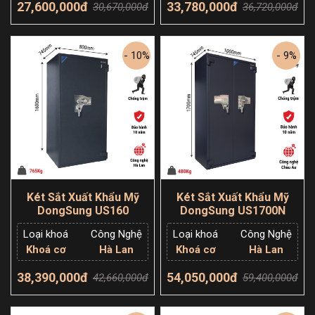
27,600,000đ
33,780,000đ
30,670,000đ
36,720,000đ
Thêm giỏ hàng
Thêm giỏ hàng
- 10%
- 9%
Két Sắt Xuất Khẩu Mỹ
Két Sắt Xuất Khẩu Mỹ
DongSung US160
DongSung US1700N
Loại khoá
Công Nghệ
Loại khoá
Công Nghệ
Khoá cơ
Hà Lan
Khoá cơ
Hà Lan
38,390,000đ
54,050,000đ
42,660,000đ
59,400,000đ
Thêm giỏ hàng
Thêm giỏ hàng