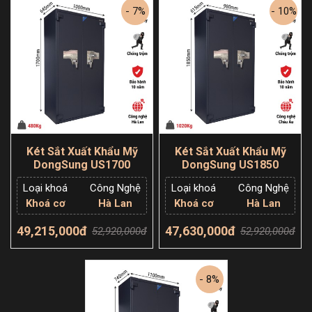
- 7%
- 10%
Két Sắt Xuất Khẩu Mỹ
Két Sắt Xuất Khẩu Mỹ
DongSung US1700
DongSung US1850
Loại khoá
Công Nghệ
Loại khoá
Công Nghệ
Khoá cơ
Hà Lan
Khoá cơ
Hà Lan
49,215,000đ
47,630,000đ
52,920,000đ
52,920,000đ
Thêm giỏ hàng
Thêm giỏ hàng
- 8%