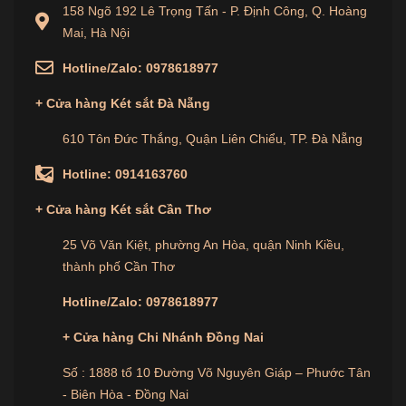
hậu mãi chu đáo. Từ việc vận chuyển, lắp đặt, bảo
158 Ngõ 192 Lê Trọng Tấn - P. Định Công, Q. Hoàng
Mai, Hà Nội
trì đến tư vấn sử dụng, DongSung cam kết hỗ trợ
khách hàng mọi lúc mọi nơi.
Hotline/Zalo:
0978618977
Các dịch vụ hỗ trợ bao gồm lắp đặt chuyên nghiệp,
+
Cửa hàng
Két sắt Đà Nẵng
bảo trì định kỳ, tư vấn sử dụng két sắt và cung cấp
610 Tôn Đức Thắng, Quận Liên Chiểu, TP. Đà Nẵng
các phụ kiện thay thế khi cần thiết. DongSung còn
cung cấp các dịch vụ sửa chữa, bảo hành dài hạn để
Hotline:
0914163760
đảm bảo bạn luôn có một sản phẩm hoạt động tốt
+
Cửa hàng
Két sắt Cần Thơ
nhất.
25 Võ Văn Kiệt, phường An Hòa, quận Ninh Kiều,
Các Sản Phẩm Két Sắt Xuất Khẩu Mỹ
thành phố Cần Thơ
DongSung Được Ưa Chuộng
Hotline/Zalo:
0978618977
Két Sắt Xuất Khẩu Mỹ DongSung US80
+ Cửa hàng Chi Nhánh Đồng Nai
Két sắt DongSung US80 sử dụng khóa cơ, thích
Số : 1888 tổ 10 Đường Võ Nguyên Giáp – Phước Tân
hợp cho những ai ưa chuộng sự đơn giản và an toàn
- Biên Hòa - Đồng Nai