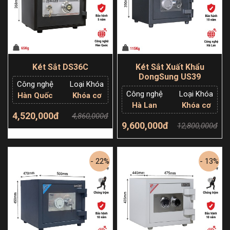
Két Sắt DS36C
Két Sắt Xuất Khẩu
DongSung US39
Công nghệ
Loại Khóa
Công nghệ
Loại Khóa
Hàn Quốc
Khóa cơ
Hà Lan
Khóa cơ
4,520,000đ
4,860,000đ
9,600,000đ
12,800,000đ
Thêm giỏ hàng
Thêm giỏ hàng
- 22%
- 13%