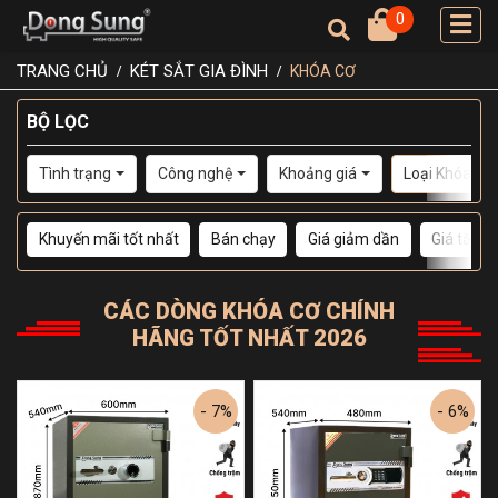
0
TRANG CHỦ
KÉT SẮT GIA ĐÌNH
KHÓA CƠ
BỘ LỌC
Tình trạng
Công nghệ
Khoảng giá
Loại Khóa
Khuyến mãi tốt nhất
Bán chạy
Giá giảm dần
Giá tăng 
CÁC DÒNG
KHÓA CƠ
CHÍNH
HÃNG TỐT NHẤT 2026
- 7%
- 6%