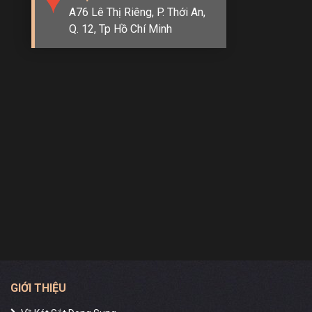
A76 Lê Thị Riêng, P. Thới An,
Q. 12, Tp Hồ Chí Minh
GIỚI THIỆU