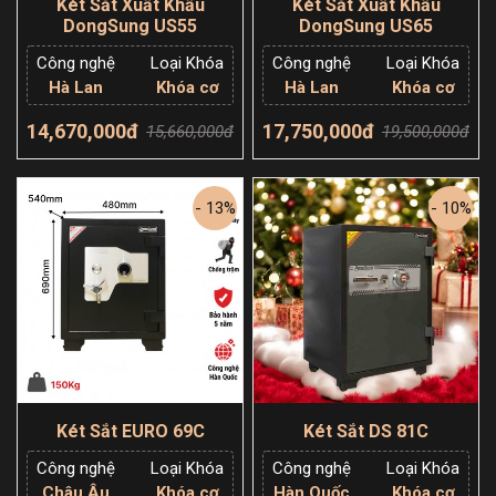
Két Sắt Xuất Khẩu
Két Sắt Xuất Khẩu
DongSung US55
DongSung US65
Công nghệ
Loại Khóa
Công nghệ
Loại Khóa
Hà Lan
Khóa cơ
Hà Lan
Khóa cơ
14,670,000đ
17,750,000đ
15,660,000đ
19,500,000đ
Thêm giỏ hàng
Thêm giỏ hàng
- 13%
- 10%
Két Sắt EURO 69C
Két Sắt DS 81C
Công nghệ
Loại Khóa
Công nghệ
Loại Khóa
Châu Âu
Khóa cơ
Hàn Quốc
Khóa cơ