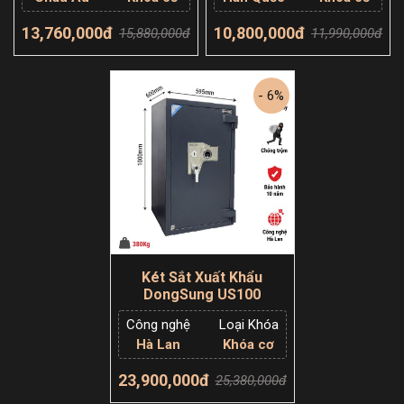
13,760,000đ
10,800,000đ
15,880,000đ
11,990,000đ
Thêm giỏ hàng
Thêm giỏ hàng
- 6%
Két Sắt Xuất Khẩu
DongSung US100
Công nghệ
Loại Khóa
Hà Lan
Khóa cơ
23,900,000đ
25,380,000đ