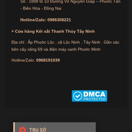
Số : 1888 tổ 10 Đường Võ Nguyên Giáp – Phước Tân
- Biên Hòa - Đồng Nai
Hotline/Zalo:
0986308221
+
Cửa hàng
Két sắt Thanh Thủy Tây Ninh
Địa chỉ : Ấp Phước Lộc , xã Lộc Ninh , Tây Ninh . Gần xác
bên cây xăng 69 và điện máy xanh Phước Minh
Hotline/Zalo:
0968191039
TRỤ SỞ